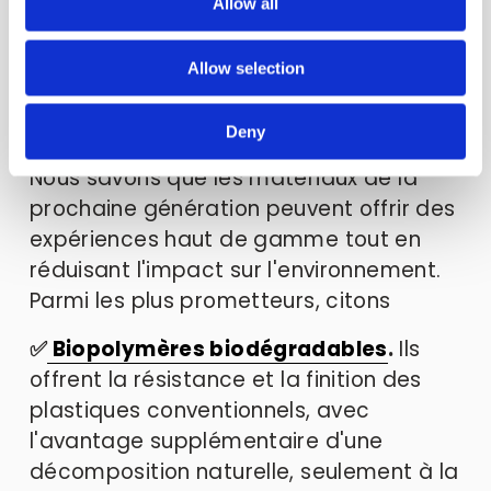
Allow all
n
Les marques de soins de la peau les 
Allow selection
plus avant-gardistes choisissent 
aujourd'hui des matériaux qui font 
Deny
preuve de qualité et de responsabilité. 
Nous savons que les matériaux de la 
prochaine génération peuvent offrir des 
expériences haut de gamme tout en 
réduisant l'impact sur l'environnement. 
Parmi les plus prometteurs, citons 
✅
Biopolymères biodégradables
.
 Ils 
offrent la résistance et la finition des 
plastiques conventionnels, avec 
l'avantage supplémentaire d'une 
décomposition naturelle, seulement à la 