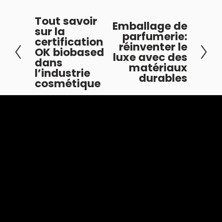
Tout savoir
P
Emballage de
S
sur la
parfumerie:
r
certification
u
réinventer le
é
OK biobased
i
luxe avec des
dans
c
matériaux
v
l’industrie
durables
é
cosmétique
a
d
n
e
t
n
t