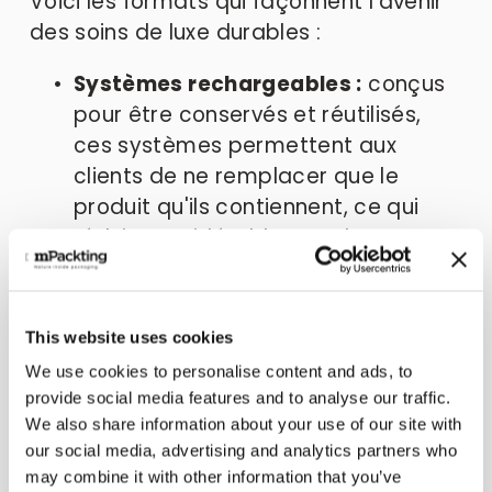
Voici les formats qui façonnent l'avenir 
des soins de luxe durables : 
Systèmes rechargeables :
 conçus 
pour être conservés et réutilisés, 
ces systèmes permettent aux 
clients de ne remplacer que le 
produit qu'ils contiennent, ce qui 
réduit considérablement les 
déchets. Ils sont parfaits pour les 
crèmes, les sérums et les poudres ; 
Emballage modulaire :
 composants 
This website uses cookies
personnalisables qui permettent à 
We use cookies to personalise content and ads, to
différents produits de partager la 
provide social media features and to analyse our traffic.
We also share information about your use of our site with
même enveloppe extérieure, 
our social media, advertising and analytics partners who
optimisant ainsi la logistique et la 
may combine it with other information that you’ve