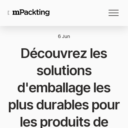
O
u
v
6 Jun
r
i
Découvrez les
r
l
solutions
e
m
d'emballage les
e
n
plus durables pour
u
les produits de