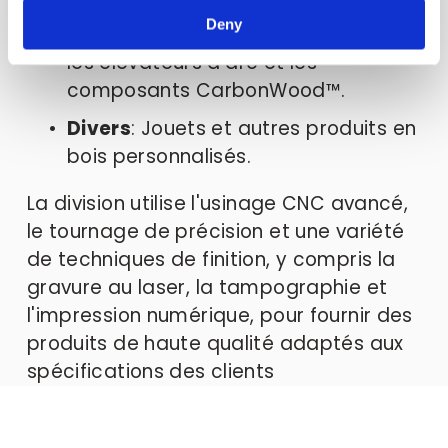
Deny
Sports de tir
: Les crosses de fusil, 
les élévateurs d'arc et les 
composants CarbonWood™.
Divers
: Jouets et autres produits en 
bois personnalisés.
La division utilise l'usinage CNC avancé, 
le tournage de précision et une variété 
de techniques de finition, y compris la 
gravure au laser, la tampographie et 
l'impression numérique, pour fournir des 
produits de haute qualité adaptés aux 
spécifications des clients