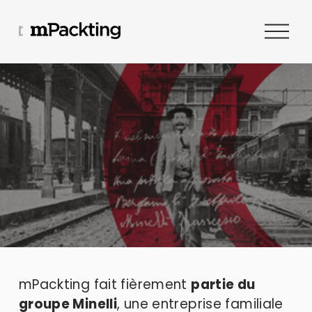
O
u
v
r
i
r
l
e
m
e
n
u
mPackting fait fièrement 
partie du 
groupe Minelli
, une entreprise familiale 