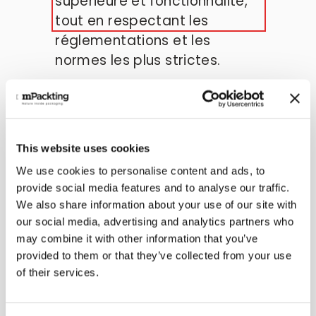
supérieure et fonctionnalité, 
tout en respectant les 
réglementations et les 
normes les plus strictes.
en savoir plus sur
minelligroup.com >
This website uses cookies
We use cookies to personalise content and ads, to
provide social media features and to analyse our traffic.
We also share information about your use of our site with
our social media, advertising and analytics partners who
Minelli Wood : l'excellence en 
may combine it with other information that you’ve
matière de composants en bois sur 
provided to them or that they’ve collected from your use
mesure
of their services.
Minelli Wood, une unité commerciale du 