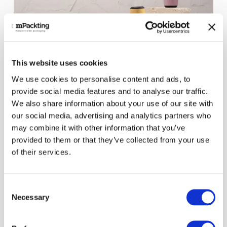
This website uses cookies
WOODPSE
We use cookies to personalise content and ads, to
Capuchon en bois certifié FSC 
provide social media features and to analyse our traffic.
entièrement circulaire et 
We also share information about your use of our site with
our social media, advertising and analytics partners who
personnalisable, doté d'un insert 
may combine it with other information that you’ve
nervuré mBlack™ fabriqué à partir de 
provided to them or that they’ve collected from your use
chutes de production.
of their services.
Voir plus >
C
Necessary
o
n
s