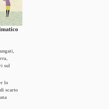
imatico 
ngati, 
ra, 
i sul 
r lo 
i scarto 
una 