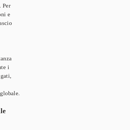
 Per 
combattere questo fenomeno, è fondamentale ridurre le emissioni e 
scio 
anza 
e i 
ati, 
 globale.
e 