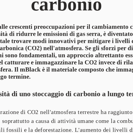
carbonio
alle crescenti preoccupazioni per il cambiamento cl
ità di ridurre le emissioni di gas serra, è diventato
le trovare modi innovativi per mitigare i livelli d
arbonica (CO2) nell'atmosfera. Se gli sforzi per d
ni sono fondamentali, un approccio altrettanto esse
el catturare e immagazzinare la CO2 invece di rilas
fera. Il mBlack è il materiale composto che immag
go termine.
sità di uno stoccaggio di carbonio a lungo t
razione di 
CO2 nell'atmosfera terrestre ha raggiunto l
, soprattutto a causa di attività umane come la combu
i fossili e la deforestazione. L'aumento dei livelli d