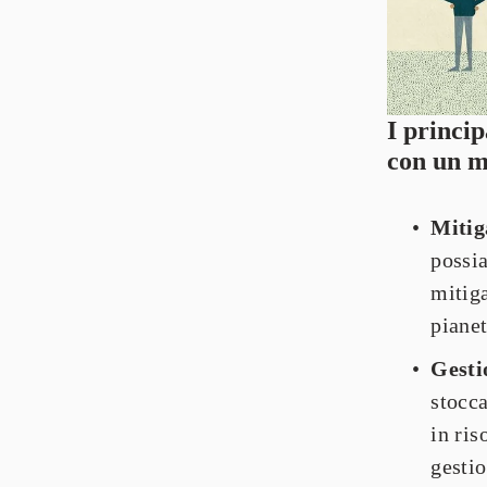
I princip
con un m
Mitig
possia
mitiga
pianet
Gesti
stocca
in ri
gestio