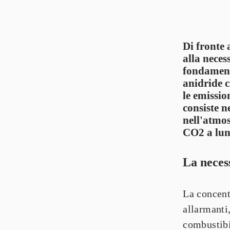
Di fronte 
alla necess
fondamenta
anidride c
le emissio
consiste n
nell'atmos
CO2 a lun
La neces
La concent
allarmanti
combustibil