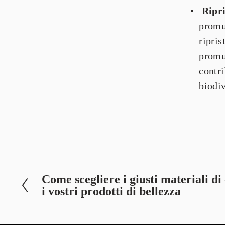
Ripr
promuo
ripris
promuo
contri
biodiv
Come scegliere i giusti materiali d
P
i vostri prodotti di bellezza
r
e