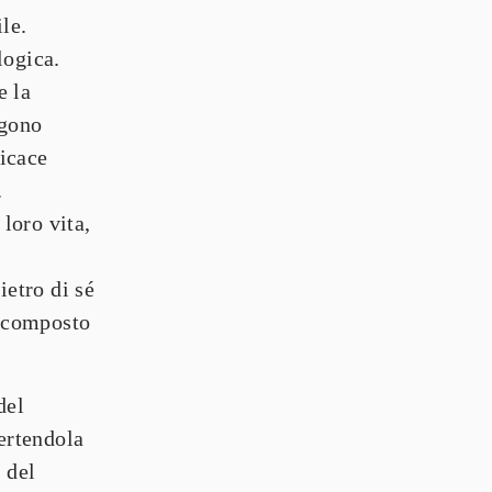
e. 
ogica. 
 la 
gono 
icace 
.
loro vita, 
ietro di sé 
scomposto 
el 
rtendola 
del 