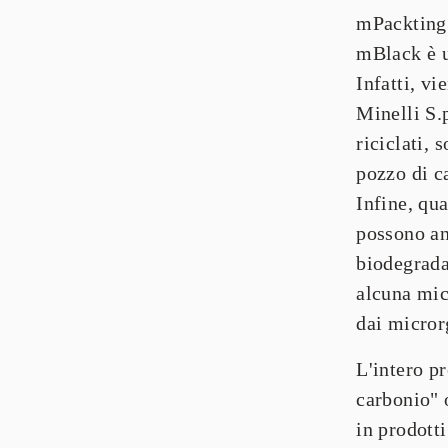
mPackting 
mBlack è u
Infatti, vi
Minelli S.
riciclati, 
pozzo di c
Infine, qua
possono an
biodegrada
alcuna mic
dai micror
L'intero p
carbonio
"
in prodotti