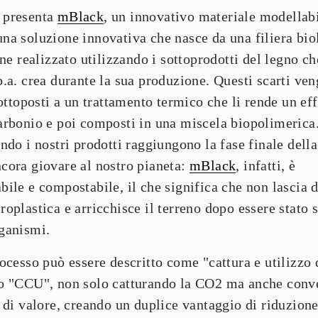
presenta 
mBlack
, un innovativo materiale modellabil
na soluzione innovativa che nasce da una filiera biol
ene realizzato utilizzando i sottoprodotti del legno che
p.a. crea durante la sua produzione. Questi scarti ven
sottoposti a un trattamento termico che li rende un eff
arbonio e poi composti in una miscela biopolimerica
ndo i nostri prodotti raggiungono la fase finale della 
cora giovare al nostro pianeta: 
mBlack
, infatti, è 
bile
 e 
compostabile
, il che significa che non lascia d
roplastica e arricchisce il terreno dopo essere stato 
ganismi.
rocesso può essere descritto come "
cattura e utilizzo d
 o "CCU", non solo catturando la CO2 ma anche conve
 di valore, creando un duplice vantaggio di riduzione 