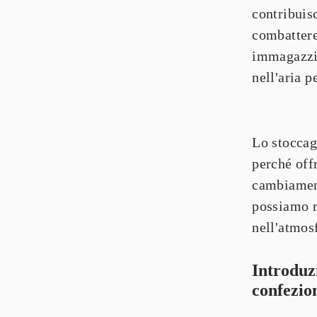
contribuisc
immagazzi
nell'aria 
Lo stoccag
perché off
cambiament
possiamo r
nell'atmos
Introduz
confezion