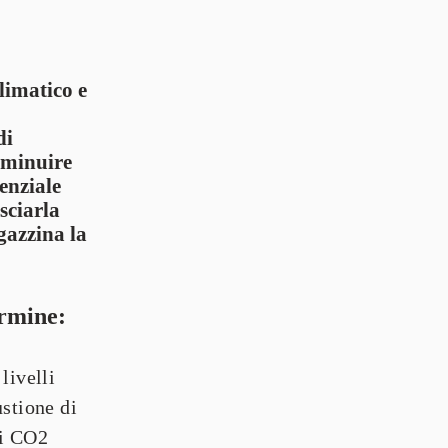
imatico e 
 
i 
iminuire 
nziale 
ciarla 
azzina la 
ermine:
ivelli 
stione di 
i CO2 