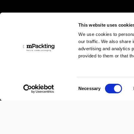
c
e
d
This website uses cookie
e
We use cookies to personal
n
our traffic. We also share 
t
advertising and analytics 
e
provided to them or that th
C
Necessary
o
n
s
e
n
t