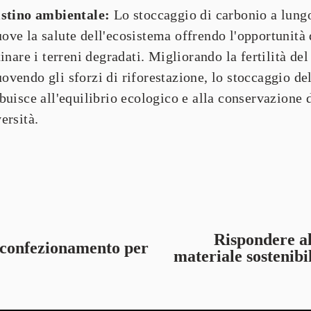
istino ambientale:
 Lo stoccaggio di carbonio a lungo
ve la salute dell'ecosistema offrendo l'opportunità d
tinare i terreni degradati. Migliorando la fertilità del 
vendo gli sforzi di riforestazione, lo stoccaggio del
buisce all'equilibrio ecologico e alla conservazione d
ersità.
Rispondere a
A
i confezionamento per
materiale sostenibi
v
a
n