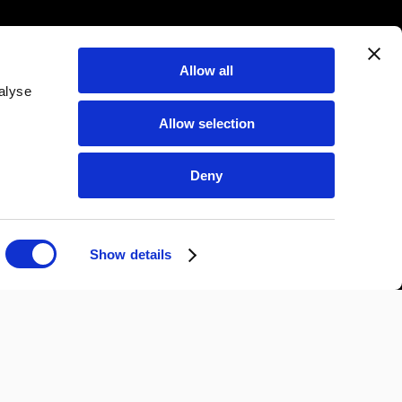
Allow all
alyse
Allow selection
Deny
Show details
CONTATTI
BLOG
FAQ
STAMPA