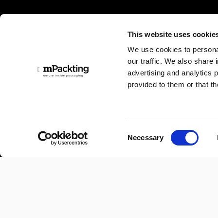
This website uses cookie
We use cookies to personal
our traffic. We also share 
advertising and analytics 
provided to them or that th
C
Necessary
o
Minelli SpA a socio unico
n
s
Sede centrale:
e
Via Locatelli, 17 - 24019
n
Zogno (BG), Italia
t
S